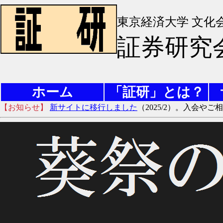
東京経済大学 文化
証券研究
ホーム
「証研」とは？
【お知らせ】
新サイトに移行しました
（2025/2）。入会やご